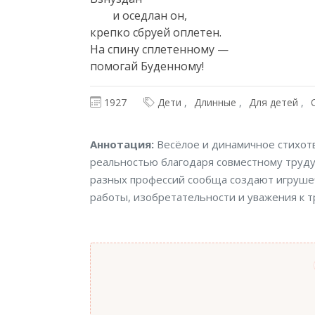
 	и оседлан он, 

крепко сбруей оплетен.

На спину сплетенному —

помогай Буденному!
1927
Дети
Длинные
Для детей
Аннотация
Аннотация:
Весёлое и динамичное стихотв
реальностью благодаря совместному труду.
разных профессий сообща создают игрушеч
работы, изобретательности и уважения к т