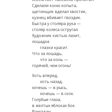
Сделали коню копыта,

щетинщик вделал хвостик,

кузнец вбивает гвоздик.

Быстра у столяра рука —

столяр колеса остругал.

Художник кистью лазит,

лошадке 

 	глазки красит. 

Что за лошадь, 

 	что за конь — 

горячей, чем огонь!
Хоть вперед, 

 	хоть назад, 

хочешь — в рысь, 

 	хочешь — в скок. 

Голубые глаза,

в желтых яблоках бок.

Взнуздан 
