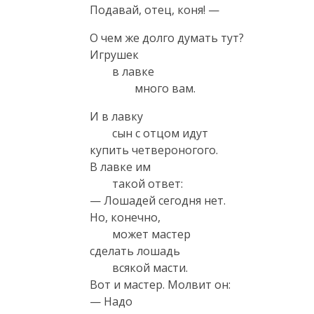
Подавай, отец, коня! —
О чем же долго думать тут?

Игрушек 

 	в лавке 

 		много вам. 
И в лавку 

 	сын с отцом идут 

купить четвероногого.

В лавке им 

 	такой ответ: 

— Лошадей сегодня нет.

Но, конечно, 

 	может мастер 

сделать лошадь 

 	всякой масти. 

Вот и мастер. Молвит он:

— Надо 
