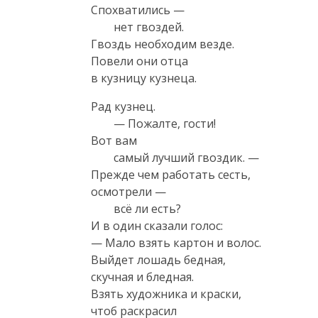
Спохватились — 

 	нет гвоздей. 

Гвоздь необходим везде.

Повели они отца

в кузницу кузнеца.
Рад кузнец. 

 	— Пожалте, гости! 

Вот вам 

 	самый лучший гвоздик. — 

Прежде чем работать сесть,

осмотрели — 

 	всё ли есть? 

И в один сказали голос:

— Мало взять картон и волос.

Выйдет лошадь бедная,

скучная и бледная.

Взять художника и краски,

чтоб раскрасил 
