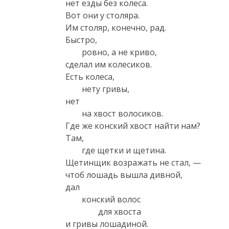
нет езды без колеса.

Вот они у столяра.

Им столяр, конечно, рад.

Быстро, 

 	ровно, а не криво, 

сделал им колесиков.

Есть колеса, 

 	нету гривы, 

нет 

 	на хвост волосиков. 

Где же конский хвост найти нам?

Там, 

 	где щетки и щетина. 

Щетинщик возражать не стал, —

чтоб лошадь вышла дивной,

дал 

 	конский волос 

 		для хвоста 

и гривы лошадиной.
