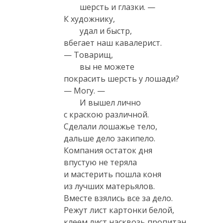
 	шерсть и глазки. — 

К художнику, 

 	удал и быстр, 

вбегает наш кавалерист.

— Товарищ, 

 	вы не можете 

покрасить шерсть у лошади?

— Могу. — 

 	И вышел лично 

с краскою различной.

Сделали лошажье тело,

дальше дело закипело.

Компания остаток дня

впустую не теряла

и мастерить пошла коня

из лучших матерьялов.

Вместе взялись все за дело.

Режут лист картонки белой,

клеем лист насквозь пропитан.
