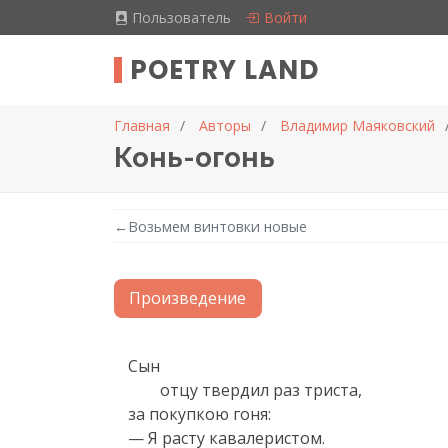
Пользователь
Войти
POETRY LAND
Главная
Авторы
Владимир Маяковский
Конь-огонь
←
Возьмем винтовки новые
Произведение
Текст произведения
Сын 

 	отцу твердил раз триста, 

за покупкою гоня:

— Я расту кавалеристом.
