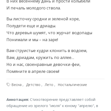
В них весеннему дань и прости колыбели

И печаль молодого ствола.
Вы листочку сродни и зеленой коре,

Полудети еще и дриады.

Что деревья шумят, что журчат водопады

Понимали и мы – на заре!
Вам струистые кудри клонить в водоем,

Вам, дриадам, кружить по аллее…

Но и нас, своенравные девочки-феи,

Помяните в апреле своем!
Весна
Детство
Лето
Ностальгические
Аннотация
Аннотация:
Стихотворение представляет собой
обращение из зрелого "июля" к юному "апрелю", в