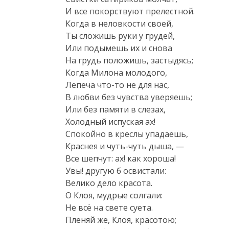
И все покорствуют прелестной.

Когда в неловкости своей,

Ты сложишь руки у грудей,

Или подымешь их и снова

На грудь положишь, застыдясь;

Когда Милона молодого,

Лепеча что-то не для нас,

В любви без чувства уверяешь;

Или без памяти в слезах,

Холодный испуская ах!

Спокойно в креслы упадаешь,

Краснея и чуть-чуть дыша, —

Все шепчут: ах! как хороша!

Увы! другую б освистали:

Велико дело красота.

О Клоя, мудрые солгали:

Не всё на свете суета.

Пленяй же, Клоя, красотою;
