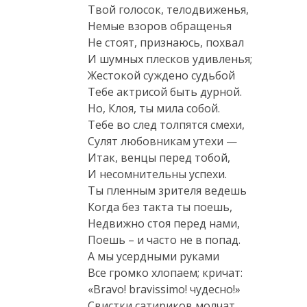
Твой голосок, телодвиженья,

Немые взоров обращенья

Не стоят, признаюсь, похвал

И шумных плесков удивленья;

Жестокой суждено судьбой

Тебе актрисой быть дурной.

Но, Клоя, ты мила собой.

Тебе во след толпятся смехи,

Сулят любовникам утехи —

Итак, венцы перед тобой,

И несомнительны успехи.

Ты пленным зрителя ведешь

Когда без такта ты поешь,

Недвижно стоя перед нами,

Поешь – и часто не в попад.

А мы усердными руками

Все громко хлопаем; кричат:

«Bravo! bravissimo! чудесно!»

Свистки сатириков молчат,
