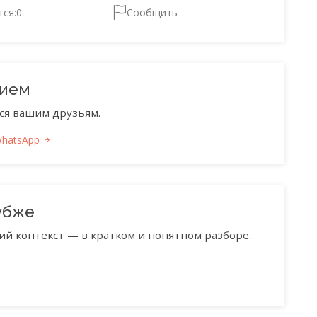
тся:
0
Сообщить
нием
ся вашим друзьям.
WhatsApp
убже
ий контекст — в кратком и понятном разборе.