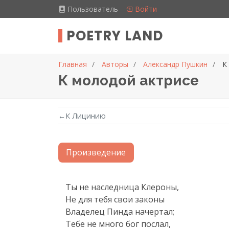
Пользователь
Войти
POETRY LAND
Главная
Авторы
Александр Пушкин
К
К молодой актрисе
←
К Лицинию
Произведение
Текст произведения
Ты не наследница Клероны,

Не для тебя свои законы

Владелец Пинда начертал;

Тебе не много бог послал,
