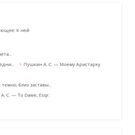
ующее: К ней
та...
дни...
Пушкин А. С. — Моему Аристарху
темно; близ заставы...
А. С. — То Dawe, Esqr.