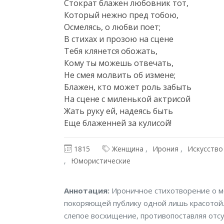
Стократ блажен любовник тот,

Который нежно пред тобою,

Осмелясь, о любви поет;

В стихах и прозою на сцене

Тебя клянется обожать,

Кому ты можешь отвечать,

Не смея молвить об измене;

Блажен, кто может роль забыть

На сцене с миленькой актрисой

Жать руку ей, надеясь быть

Еще блаженней за кулисой!
1815
Женщина
Ирония
Искусство
Юмористические
Аннотация
Аннотация:
Ироничное стихотворение о м
покоряющей публику одной лишь красотой.
слепое восхищение, противопоставляя отс