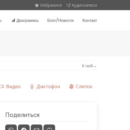
Избранное
Аудиозаписи
ы
Диаграммы
Блог/Новости
Контакт
К ней
→
Видео
Диктофон
Слепок
Поделиться