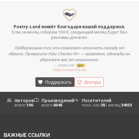
Poetry-Land живёт благодаря вашей поддержке.
Если за месяц соберём 100 €, следующий месяц будет без
рекламы для всех.
Поддерживаю тех, кто помогает отличать правду от
обмана. Проверьте Fake Checker KI+ — возможно, однажды он
убережёт вас от мошенника.
— urban-kid
gold
https://urban-kid.de/
Поддержать
Доноры
Авторов
Произведений
Посетителей
всего:
106
всего:
6048
посл. час:
38
|
месяц:
34053
ВАЖНЫЕ ССЫЛКИ