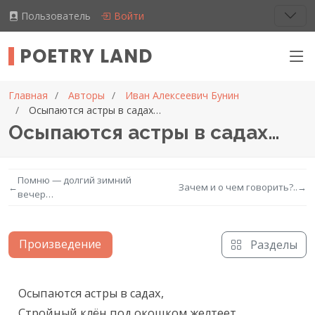
Пользователь
Войти
POETRY LAND
Главная
Авторы
Иван Алексеевич Бунин
Осыпаются астры в садах…
Осыпаются астры в садах…
Помню — долгий зимний
←
Зачем и о чем говорить?..
→
вечер…
Произведение
Разделы
Текст произведения
Осыпаются астры в садах,

Стройный клён под окошком желтеет,
