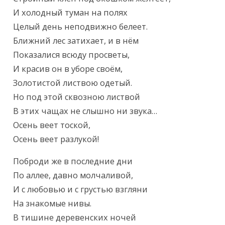
И холодный туман на полях

Целый день неподвижно белеет.

Ближний лес затихает, и в нём

Показалися всюду просветы,

И красив он в уборе своём,

Золотистой листвою одетый.

Но под этой сквозною листвой

В этих чащах не слышно ни звука…

Осень веет тоской,

Осень веет разлукой!
Поброди же в последние дни

По аллее, давно молчаливой,

И с любовью и с грустью взгляни

На знакомые нивы.

В тишине деревенских ночей
