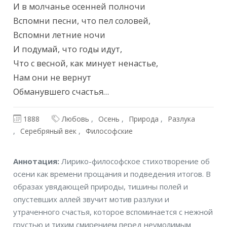
И в молчанье осенней полночи

Вспомни песни, что пел соловей,

Вспомни летние ночи

И подумай, что годы идут,

Что с весной, как минует ненастье,

Нам они не вернут

Обманувшего счастья…
1888
Любовь
Осень
Природа
Разлука
Серебряный век
Философские
Аннотация
Аннотация:
Лирико-философское стихотворение об
осени как времени прощания и подведения итогов. В
образах увядающей природы, тишины полей и
опустевших аллей звучит мотив разлуки и
утраченного счастья, которое вспоминается с нежной
грустью и тихим смирением перед неумолимым