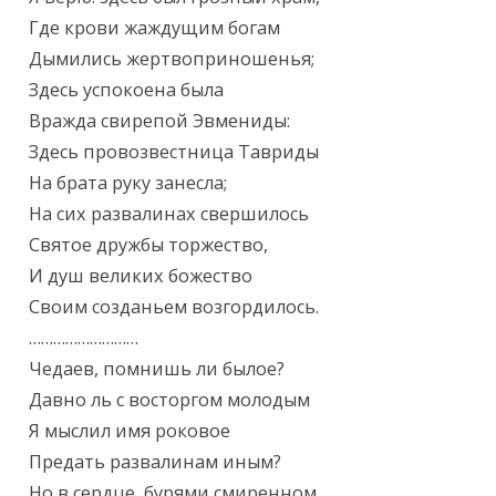
Где крови жаждущим богам

Дымились жертвоприношенья;

Здесь успокоена была

Вражда свирепой Эвмениды:

Здесь провозвестница Тавриды

На брата руку занесла;

На сих развалинах свершилось

Святое дружбы торжество,

И душ великих божество

Своим созданьем возгордилось.

………………………

Чедаев, помнишь ли былое?

Давно ль с восторгом молодым

Я мыслил имя роковое

Предать развалинам иным?

Но в сердце, бурями смиренном,
