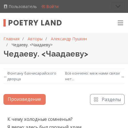
Пользователь
Войти
POETRY LAND
Главная
Авторы
Александр Пушкин
Чедаеву. <Чаадаеву>
Чедаеву. <Чаадаеву>
Фонтану бахчисарайского
Всё кончено: меж нами связи
←
→
дворца
нет...
Произведение
Разделы
Текст произведения
К чему холодные сомненья?

Я верю: здесь был грозный храм,
