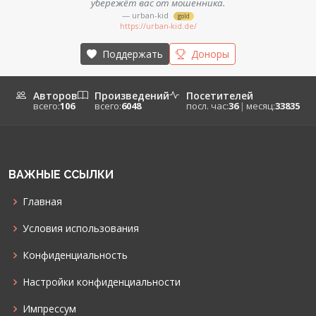
убережёт вас от мошенника.
— urban-kid
gold
https://urban-kid.de/
Поддержать
Доноры
Авторов
Произведений
Посетителей
всего:
106
всего:
6048
посл. час:
36
|
месяц:
33835
ВАЖНЫЕ ССЫЛКИ
Главная
Условия использования
Конфиденциальность
Настройки конфиденциальности
Импрессум