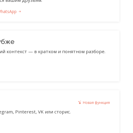
ся вашим друзьям.
WhatsApp
убже
ий контекст — в кратком и понятном разборе.
Новая функция
gram, Pinterest, VK или сторис.