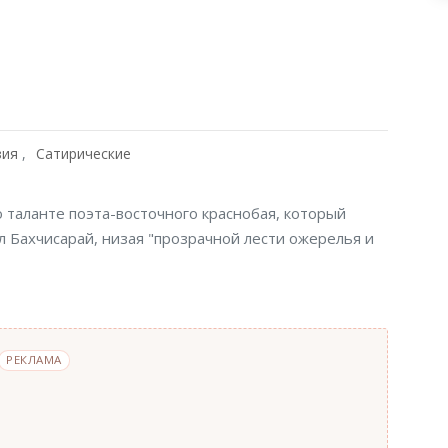
зия
Сатирические
 таланте поэта-восточного краснобая, который
ял Бахчисарай, низая "прозрачной лести ожерелья и
РЕКЛАМА