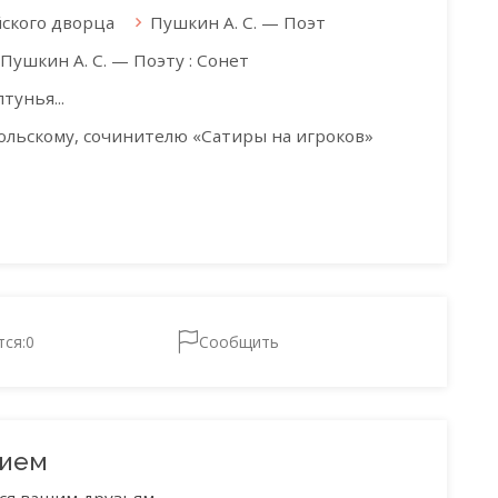
йского дворца
Пушкин А. С. — Поэт
Пушкин А. С. — Поэту : Сонет
тунья...
польскому, сочинителю «Сатиры на игроков»
тся:
0
Сообщить
нием