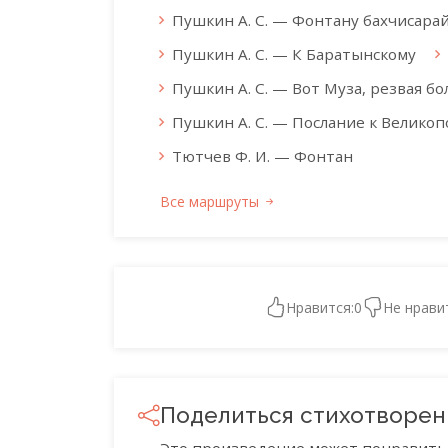
Пушкин А. С. — Фонтану бахчисара
Пушкин А. С. — К Баратынскому
Пушкин А. С. — Вот Муза, резвая бол
Пушкин А. С. — Послание к Велико
Тютчев Ф. И. — Фонтан
Все маршруты
Нравится:
0
Не нрави
Поделиться стихотворе