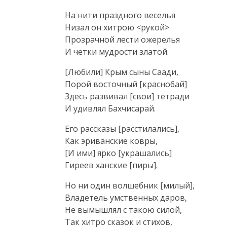
На нити праздного веселья

Низал он хитрою <рукой>

Прозрачной лести ожерелья

И четки мудрости златой.
[Любили] Крым сыны Саади,

Порой восточный [краснобай]

Здесь развивал [свои] тетради

И удивлял Бахчисарай.
Его рассказы [расстилались],

Как эриванские ковры,

[И ими] ярко [украшались]

Гиреев ханские [пиры].
Но ни один волшебник [милый],

Владетель умственных даров,

Не вымышлял с такою силой,

Так хитро сказок и стихов,