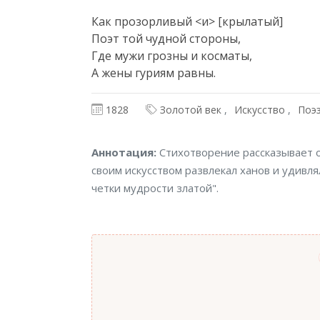
Как прозорливый <и> [крылатый]

Поэт той чудной стороны,

Где мужи грозны и косматы,

А жены гуриям равны.
1828
Золотой век
Искусство
Поэ
Аннотация
Аннотация:
Стихотворение рассказывает о
своим искусством развлекал ханов и удивл
четки мудрости златой".