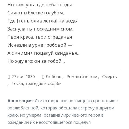
Но там, увы, где неба своды

Сияют в блеске голубом,

Где [тень олив легла] на воды,

Заснула ты последним сном.

Твоя краса, твои страданья

Исчезли в урне гробовой —

А с <ними> поцалуй свиданья…

Но жду его; он за тобой…
27 ноя 1830
Любовь
Романтические
Смерть
Тоска, трагедия и скорбь
Аннотация
Аннотация:
Стихотворение посвящено прощанию с
возлюбленной, которая обещала встречу в другом
краю, но умерла, оставив лирического героя в
ожидании их несостоявшегося поцелуя.