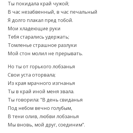
Ты покидала край чужой;

В час незабвенный, в час печальный

Я долго плакал пред тобой.

Мои хладеющие руки

Тебя старались удержать;

Томленье страшное разлуки

Мой стон молил не прерывать.
Но ты от горького лобзанья

Свои уста оторвала;

Из края мрачного изгнанья

Ты в край иной меня звала.

Ты говорила: "В день свиданья

Под небом вечно голубым,

В тени олив, любви лобзанья

Мы вновь, мой друг, соединим".