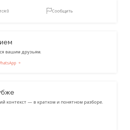
тся:
0
Сообщить
нием
ся вашим друзьям.
WhatsApp
убже
ий контекст — в кратком и понятном разборе.