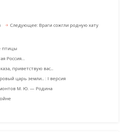
м
Следующее: Враги сожгли родную хату
е птицы
ая Россия…
аза, приветствую вас...
овый царь земли... : I версия
монтов М. Ю. — Родина
войне