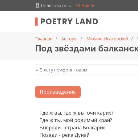
Пользователь
Войти
POETRY LAND
Главная
Авторы
Михаил Исаковский
Под звёздами балканс
←
В лесу прифронтовом
Произведение
Текст произведения
Где ж вы, где ж вы, очи карие?

Где ж ты, мой родимый край?

Впереди - страна Болгария,

Позади - река Дунай.