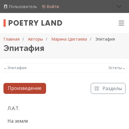
Пользователь
Войти
POETRY LAND
Главная
Авторы
Марина Цветаева
Эпитафия
Эпитафия
←
Эпитафия
Эстеты
→
Произведение
Разделы
Текст произведения
Л.А.Т.
На земле