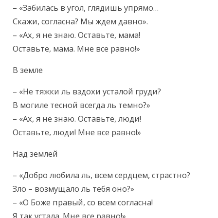
– «Забилась в угол, глядишь упрямо…

Скажи, согласна? Мы ждем давно».

– «Ах, я не знаю. Оставьте, мама!

Оставьте, мама. Мне все равно!»
В земле
– «Не тяжки ль вздохи усталой груди?

В могиле тесной всегда ль темно?»

– «Ах, я не знаю. Оставьте, люди!

Оставьте, люди! Мне все равно!»
Над землей
– «Добро любила ль, всем сердцем, страстно?

Зло – возмущало ль тебя оно?»

– «О Боже правый, со всем согласна!

Я так устала. Мне все равно!»