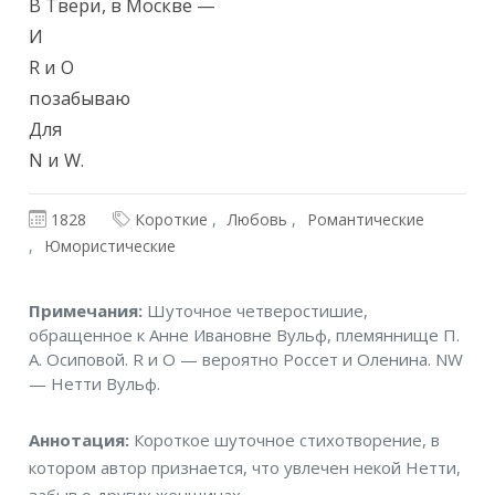
В Твери, в Москве —

И

R и О

позабываю

Для

N и W.
1828
Короткие
Любовь
Романтические
Юмористические
Примечания
Примечания:
Шуточное четверостишие,
обращенное к Анне Ивановне Вульф, племяннище П.
А. Осиповой. R и O — вероятно Россет и Оленина. NW
— Нетти Вульф.
Аннотация
Аннотация:
Короткое шуточное стихотворение, в
котором автор признается, что увлечен некой Нетти,