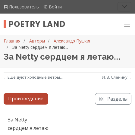
Пользователь
Войти
POETRY LAND
Главная
Авторы
Александр Пушкин
За Netty сердцем я летаю...
За Netty сердцем я летаю...
←
Еще дуют холодные ветры...
И. В. Сленину
→
Произведение
Разделы
Текст произведения
За Netty

сердцем я летаю
