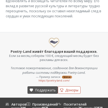
вдохновлять и восхищать читателей по всему миру. Его
вклад в развитие русской культуры и литературы трудно
переоценить, поскольку он оставил неизгладимый след в
сердцах и умах последующих поколений.
Poetry-Land живёт благодаря вашей поддержке.
Если за месяц соберём 100 €, следующий месяц будет без
рекламы для всех.
Тестовое пожертвование, созданное для демонстрации
работы системы поддержки Poetry-Land.
— Пример записи
bronze
https://poetry-land.com/
Поддержать
Доноры
Авторов
Произведений
Посетителей
всего:
106
всего:
6071
посл. час:
26
|
месяц:
32828