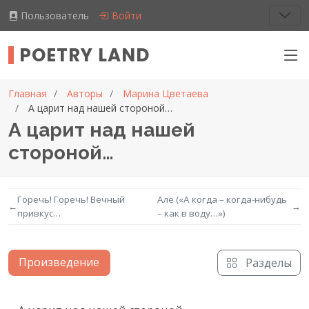
Пользователь
Войти
POETRY LAND
Главная
Авторы
Марина Цветаева
А царит над нашей стороной…
А царит над нашей
стороной…
Горечь! Горечь! Вечный
Але («А когда – когда-нибудь
←
→
привкус…
– как в воду…»)
Произведение
Разделы