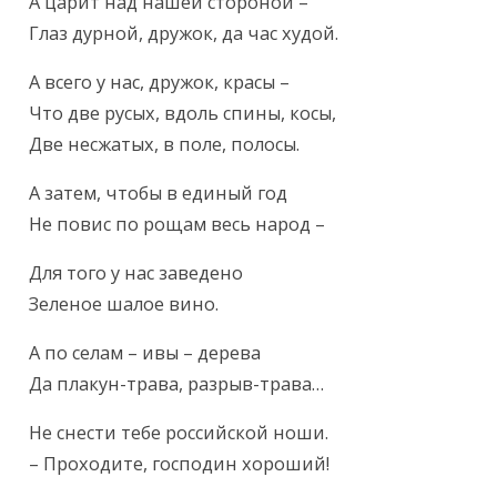
Текст произведения
А царит над нашей стороной –

Глаз дурной, дружок, да час худой.
А всего у нас, дружок, красы –

Что две русых, вдоль спины, косы,

Две несжатых, в поле, полосы.
А затем, чтобы в единый год

Не повис по рощам весь народ –
Для того у нас заведено

Зеленое шалое вино.
А по селам – ивы – дерева

Да плакун-трава, разрыв-трава…
Не снести тебе российской ноши.

– Проходите, господин хороший!