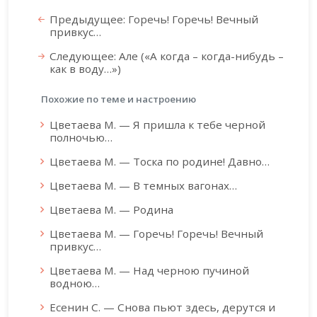
Предыдущее: Горечь! Горечь! Вечный
привкус…
Следующее: Але («А когда – когда-нибудь –
как в воду…»)
Похожие по теме и настроению
Цветаева М. — Я пришла к тебе черной
полночью…
Цветаева М. — Тоска по родине! Давно…
Цветаева М. — В темных вагонах…
Цветаева М. — Родина
Цветаева М. — Горечь! Горечь! Вечный
привкус…
Цветаева М. — Над черною пучиной
водною…
Есенин С. — Снова пьют здесь, дерутся и