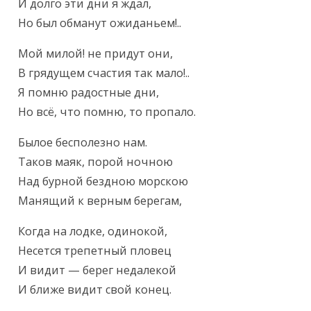
И долго эти дни я ждал,

Но был обманут ожиданьем!..
Мой милой! не придут они,

В грядущем счастия так мало!..

Я помню радостные дни,

Но всё, что помню, то пропало.
Былое бесполезно нам.

Таков маяк, порой ночною

Над бурной бездною морскою

Манящий к верным берегам,
Когда на лодке, одинокой,

Несется трепетный пловец

И видит — берег недалекой

И ближе видит свой конец.