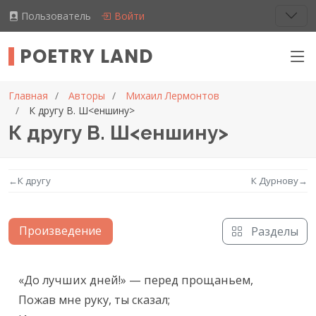
Пользователь
Войти
POETRY LAND
Главная
Авторы
Михаил Лермонтов
К другу В. Ш<еншину>
К другу В. Ш<еншину>
←
К другу
К Дурнову
→
Произведение
Разделы
Текст произведения
«До лучших дней!» — перед прощаньем,

Пожав мне руку, ты сказал;
