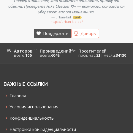
Поддерживаю тех, кто помогает отличать правду от
обмана. Проверьте Fake Checker KI+ — возможно, однажды он
убережёт вас от мошенника.
— urban-kid
gold
https://urban-kid.de/
Поддержать
Доноры
Авторов
Произведений
Посетителей
всего:
106
всего:
6048
посл. час:
21
|
месяц:
34130
ВАЖНЫЕ ССЫЛКИ
Главная
Условия использования
Конфиденциальность
Настройки конфиденциальности