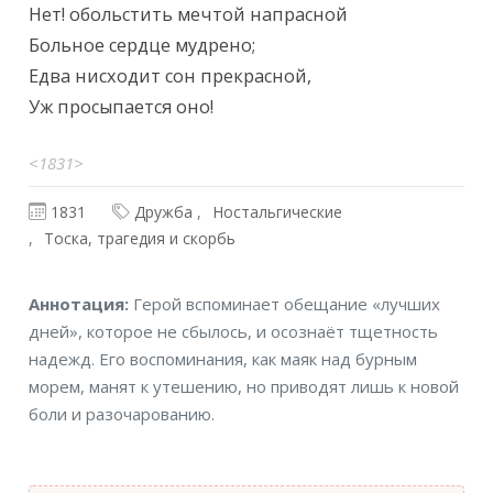
Нет! обольстить мечтой напрасной

Больное сердце мудрено;

Едва нисходит сон прекрасной,

Уж просыпается оно!
<1831>
1831
Дружба
Ностальгические
Тоска, трагедия и скорбь
Аннотация
Аннотация:
Герой вспоминает обещание «лучших
дней», которое не сбылось, и осознаёт тщетность
надежд. Его воспоминания, как маяк над бурным
морем, манят к утешению, но приводят лишь к новой
боли и разочарованию.