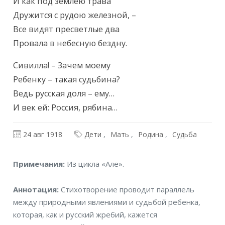
Текст произведения
И как под землею трава

Дружится с рудою железной, –

Все видят пресветлые два

Провала в небесную бездну.
Сивилла! – Зачем моему

Ребенку – такая судьбина?

Ведь русская доля – ему…

И век ей: Россия, рябина…
24 авг 1918
Дети
Мать
Родина
Судьба
Примечания
Примечания:
Из цикла «Але».
Аннотация
Аннотация:
Стихотворение проводит параллель
между природными явлениями и судьбой ребенка,
которая, как и русский жребий, кажется