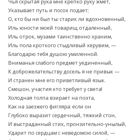
Чья скрытая рука мне крепко руку жмет,

Указывает путь и посох подает;

О, кто бы ни был ты: старик ли вдохновенный,

Иль юности моей товарищ отдаленный,

Иль отрок, музами таинственно храним,

Иль пола кроткого стыдливый херувим, —

Благодарю тебя душою умиленной.

Вниманья слабого предмет уединенный,

К доброжелательству досель я не привык —

И странен мне его приветливый язык.

Смешон, участия кто требует у света!

Холодная толпа взирает на поэта,

Как на заезжего фигляра: если он

Глубоко выразит сердечный, тяжкий стон,

И выстраданный стих, пронзительно-унылый,

Ударит по сердцам с неведомою силой, —
