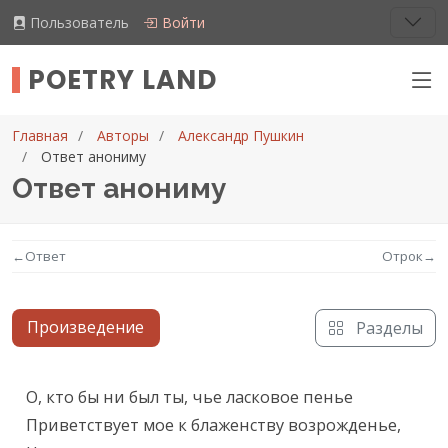
Пользователь
Войти
POETRY LAND
Главная
Авторы
Александр Пушкин
Ответ анониму
Ответ анониму
←
Ответ
Отрок
→
Произведение
Разделы
Текст произведения
О, кто бы ни был ты, чье ласковое пенье

Приветствует мое к блаженству возрожденье,
