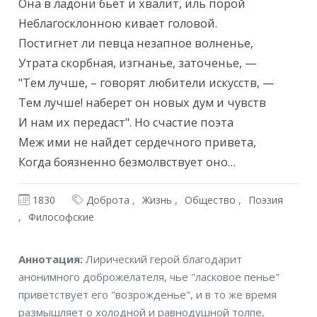
Она в ладони бьет и хвалит, иль порой

Неблагосклонною кивает головой.

Постигнет ли певца незапное волненье,

Утрата скорбная, изгнанье, заточенье, —

"Тем лучше, – говорят любители искусств, —

Тем лучше! наберет он новых дум и чувств

И нам их передаст". Но счастие поэта

Меж ими не найдет сердечного привета,

Когда боязненно безмолвствует оно…
1830
Доброта
Жизнь
Общество
Поэзия
Философские
Аннотация
Аннотация:
Лирический герой благодарит
анонимного доброжелателя, чье "ласковое пенье"
приветствует его "возрожденье", и в то же время
размышляет о холодной и равнодушной толпе,