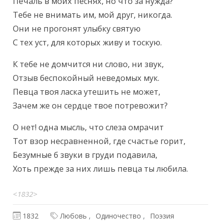
Текст произведения
Печаль в моих песнях, но что за нужда?

Тебе не внимать им, мой друг, никогда.

Они не прогонят улыбку святую

С тех уст, для которых живу и тоскую.
К тебе не домчится ни слово, ни звук,

Отзыв беспокойный неведомых мук.

Певца твоя ласка утешить не может,

Зачем же он сердце твое потревожит?
О нет! одна мысль, что слеза омрачит

Тот взор несравненной, где счастье горит,

Безумные б звуки в груди подавила,

Хоть прежде за них лишь певца ты любила.
<1832>
1832
Любовь
Одиночество
Поэзия