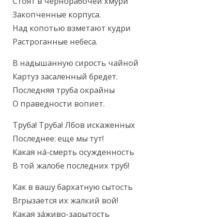
Текст произведения
Стоят в чернорабочей хмури

Закопченные корпуса.

Над копотью взметают кудри

Растроганные небеса.
В надышанную сирость чайной

Картуз засаленный бредет.

Последняя труба окрайны

О праведности вопиет.
Труба! Труба! Лбов искаженных

Последнее: еще мы тут!

Какая на́-смерть осужденность

В той жалобе последних труб!
Как в вашу бархатную сытость

Вгрызается их жалкий вой!

Какая за́живо-зарытость
