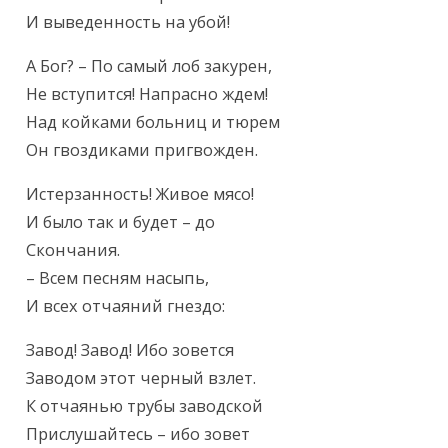
И выведенность на убой!
А Бог? – По самый лоб закурен,

Не вступится! Напрасно ждем!

Над койками больниц и тюрем

Он гвоздиками пригвожден.
Истерзанность! Живое мясо!

И было так и будет – до

Скончания.

– Всем песням насыпь,

И всех отчаяний гнездо:
Завод! Завод! Ибо зовется

Заводом этот черный взлет.

К отчаянью трубы заводской

Прислушайтесь – ибо зовет