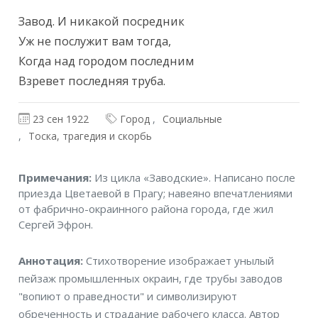
Завод. И никакой посредник

Уж не послужит вам тогда,

Когда над городом последним

Взревет последняя труба.
23 сен 1922
Город
Социальные
Тоска, трагедия и скорбь
Примечания
Примечания:
Из цикла «Заводские». Написано после
приезда Цветаевой в Прагу; навеяно впечатлениями
от фабрично-окраинного района города, где жил
Сергей Эфрон.
Аннотация
Аннотация:
Стихотворение изображает унылый
пейзаж промышленных окраин, где трубы заводов
"вопиют о праведности" и символизируют
обреченность и страдание рабочего класса. Автор