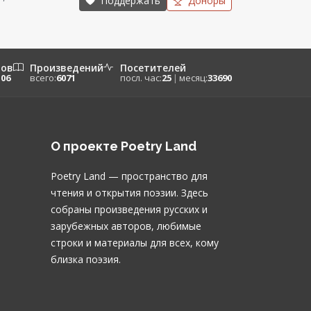
Поддержать
Доноры
ров
Произведений
Посетителей
106
всего:
6071
посл. час:
25
|
месяц:
33690
О проекте Poetry Land
Poetry Land — пространство для
чтения и открытия поэзии. Здесь
собраны произведения русских и
зарубежных авторов, любимые
строки и материалы для всех, кому
близка поэзия.