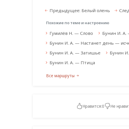
Предыдущее: Белый олень
След
Похожие по теме и настроению
Гумилёв Н. — Слово
Бунин И. А.
Бунин И. А. — Настанет день — исчез
Бунин И. А. — Затишье
Бунин И.
Бунин И. А. — Птица
Все маршруты
Нравится:
0
Не нрави