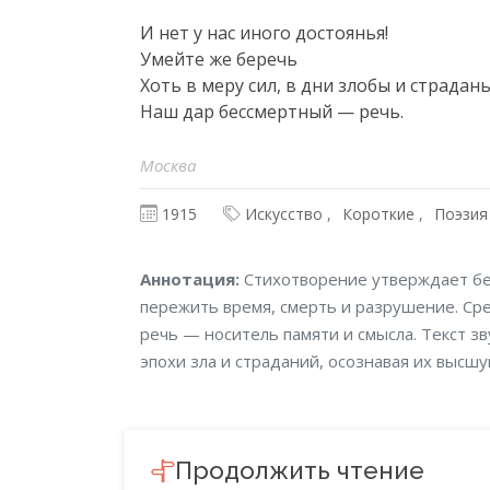
И нет у нас иного достоянья!

Умейте же беречь

Хоть в меру сил, в дни злобы и страданья
Наш дар бессмертный — речь.
Москва
1915
Искусство
Короткие
Поэзия
Аннотация
Аннотация:
Стихотворение утверждает бе
пережить время, смерть и разрушение. С
речь — носитель памяти и смысла. Текст зв
эпохи зла и страданий, осознавая их высш
Продолжить чтение