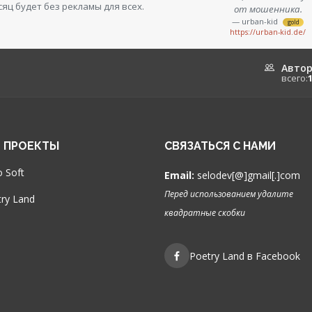
сяц будет без рекламы для всех.
от мошенника.
— urban-kid
gold
https://urban-kid.de/
Авто
всего:
 ПРОЕКТЫ
СВЯЗАТЬСЯ С НАМИ
 Soft
Email:
selodev[@]gmail[.]com
Перед использованием удалите
ry Land
квадратные скобки
Poetry Land в Facebook