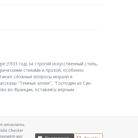
е (1933 год) за строгий искусственный стиль,
ирическими стихами и прозой, особенно
а также сложные вопросы морали и
ссказы "Темные аллеи", "Господин из Сан-
тво во Франции, оставаясь верным
ет отличать
ake Checker
бережёт вас