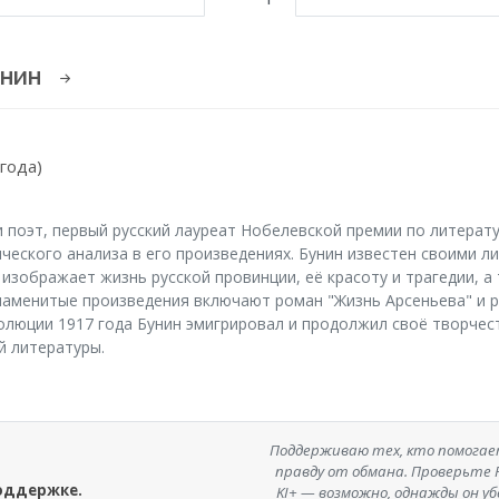
унин
 года)
поэт, первый русский лауреат Нобелевской премии по литератур
ического анализа в его произведениях. Бунин известен своими л
н изображает жизнь русской провинции, её красоту и трагедии, 
наменитые произведения включают роман "Жизнь Арсеньева" и ра
волюции 1917 года Бунин эмигрировал и продолжил своё творчес
й литературы.
Поддерживаю тех, кто помога
правду от обмана. Проверьте F
поддержке.
KI+ — возможно, однажды он у