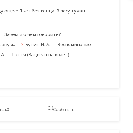
ующее: Льет без конца. В лесу туман
 — Зачем и о чем говорить?..
ну я...
Бунин И. А. — Воспоминание
 А. — Песня (Зацвела на воле...)
тся:
0
Сообщить