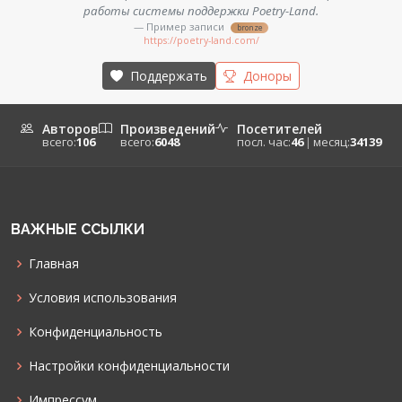
работы системы поддержки Poetry-Land.
— Пример записи
bronze
https://poetry-land.com/
Поддержать
Доноры
Авторов
Произведений
Посетителей
всего:
106
всего:
6048
посл. час:
46
|
месяц:
34139
ВАЖНЫЕ ССЫЛКИ
Главная
Условия использования
Конфиденциальность
Настройки конфиденциальности
Импрессум