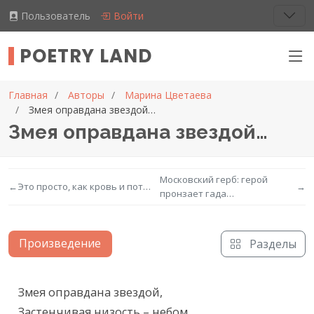
Пользователь
Войти
POETRY LAND
Главная
Авторы
Марина Цветаева
Змея оправдана звездой…
Змея оправдана звездой…
Московский герб: герой
←
Это просто, как кровь и пот…
→
пронзает гада…
Произведение
Разделы
Текст произведения
Змея оправдана звездой,

Застенчивая низость – небом.
