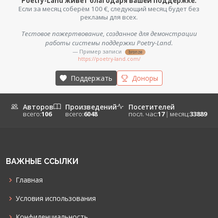
Poetry-Land живёт благодаря вашей поддержке.
Если за месяц соберём 100 €, следующий месяц будет без
рекламы для всех.
Тестовое пожертвование, созданное для демонстрации
работы системы поддержки Poetry-Land.
— Пример записи
bronze
https://poetry-land.com/
Поддержать
Доноры
Авторов
Произведений
Посетителей
всего:
106
всего:
6048
посл. час:
17
|
месяц:
33889
ВАЖНЫЕ ССЫЛКИ
Главная
Условия использования
Конфиденциальность