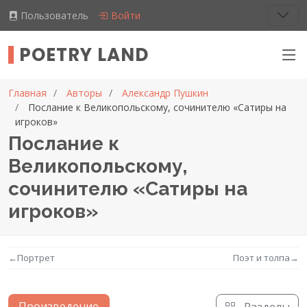
Пользователь
Войти
POETRY LAND
Главная
Авторы
Александр Пушкин
Послание к Великопольскому, сочинителю «Сатиры на
игроков»
Послание к
Великопольскому,
сочинителю «Сатиры на
игроков»
←
Портрет
Поэт и толпа
→
Произведение
Разделы