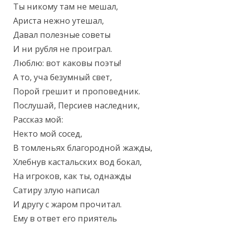
Ты никому там не мешал,

Ариста нежно утешал,

Давал полезные советы

И ни рубля не проиграл.

Люблю: вот каковы поэты!

А то, уча безумный свет,

Порой грешит и проповедник.

Послушай, Персиев наследник,

Рассказ мой:

Некто мой сосед,

В томленьях благородной жажды,

Хлебнув кастальских вод бокал,

На игроков, как ты, однажды

Сатиру злую написал

И другу с жаром прочитал.

Ему в ответ его приятель
