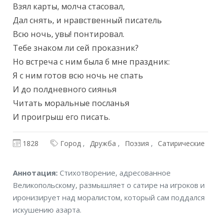
Взял карты, молча стасовал,

Дал снять, и нравственный писатель

Всю ночь, увы! понтировал.

Тебе знаком ли сей проказник?

Но встреча с ним была б мне праздник:

Я с ним готов всю ночь не спать

И до полдневного сиянья

Читать моральные посланья

И проигрыш его писать.
1828
Город
Дружба
Поэзия
Сатирические
Аннотация
Аннотация:
Стихотворение, адресованное
Великопольскому, размышляет о сатире на игроков и
иронизирует над моралистом, который сам поддался
искушению азарта.