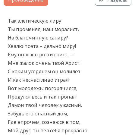
Текст произведения
Так элегическую лиру

Ты променял, наш моралист,

На благочинную сатиру?

Хвалю поэта – дельно миру!

Ему полезен розги свист. —

Мне жалок очень твой Арист:

С каким усердьем он молился

И как несчастливо играл!

Вот молодежь: погорячился,

Продулся весь и так пропал!

Дамон твой человек ужасный.

Забудь его опасный дом,

Где впрочем, сознаюся в том,

Мой друг, ты вел себя прекрасно:
