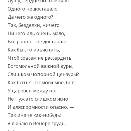
Душу, сердце всё пленяло.

Одного не доставало.

Да чего же одного?

Так, безделки, ничего.

Ничего иль очень мало,

Всё равно – не доставало.

Как бы это изъяснить,

Чтоб совсем не рассердить

Богомольной важной дуры,

Слишком чопорной цензуры?

Как быть?… Помоги мне, бог!

У царевен между ног…

Нет, уж это слишком ясно

И дляскромности опасно, —

Так иначе как-нибудь:

Я люблю в Венере грудь,
