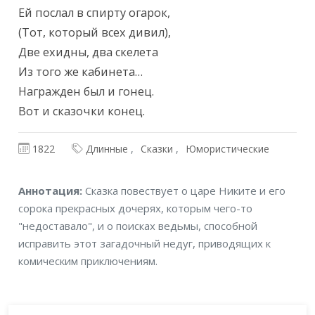
Ей послал в спирту огарок,

(Тот, который всех дивил),

Две ехидны, два скелета

Из того же кабинета…

Награжден был и гонец.

Вот и сказочки конец.
1822
Длинные
Сказки
Юмористические
Аннотация
Аннотация:
Сказка повествует о царе Никите и его
сорока прекрасных дочерях, которым чего-то
"недоставало", и о поисках ведьмы, способной
исправить этот загадочный недуг, приводящих к
комическим приключениям.