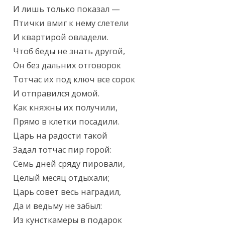
И лишь только показал —

Птички вмиг к нему слетели

И квартирой овладели.

Чтоб беды не знать другой,

Он без дальних отговорок

Тотчас их под ключ все сорок

И отправился домой.

Как княжны их получили,

Прямо в клетки посадили.

Царь на радости такой

Задал тотчас пир горой:

Семь дней сряду пировали,

Целый месяц отдыхали;

Царь совет весь наградил,

Да и ведьму не забыл:

Из кунсткамеры в подарок
