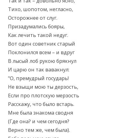
Так и так – довольно ясно,

Тихо, шопотом, негласно,

Осторожнее от слуг.

Призадумались бояры,

Как лечить такой недуг.

Вот один советник старый

Поклонился всем – и вдруг

В лысый лоб рукою брякнул

И царю он так вавакнул:

"О, премудрый государь!

Не взыщи мою ты дерзость,

Если про плотскую мерзость

Расскажу, что было встарь.

Мне была знакома сводня

(Где она? и чем сегодня?

Верно тем же, чем была).
