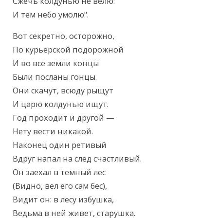
Сжечь колдунью не велю:

И тем небо умолю".
Вот секретно, осторожно,

По курьерской подорожной

И во все земли концы

Были посланы гонцы.

Они скачут, всюду рыщут

И царю колдунью ищут.

Год проходит и другой —

Нету вести никакой.

Наконец один ретивый

Вдруг напал на след счастливый.

Он заехал в темный лес

(Видно, вел его сам бес),

Видит он: в лесу избушка,

Ведьма в ней живет, старушка.
