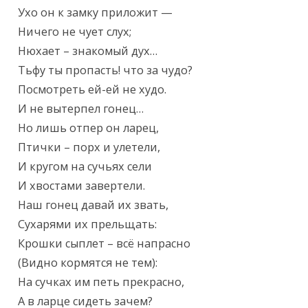
Ухо он к замку приложит —

Ничего не чует слух;

Нюхает – знакомый дух…

Тьфу ты пропасть! что за чудо?

Посмотреть ей-ей не худо.

И не вытерпел гонец…

Но лишь отпер он ларец,

Птички – порх и улетели,

И кругом на сучьях сели

И хвостами завертели.

Наш гонец давай их звать,

Сухарями их прельщать:

Крошки сыплет – всё напрасно

(Видно кормятся не тем):

На сучках им петь прекрасно,

А в ларце сидеть зачем?
