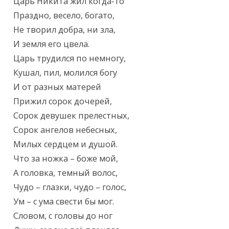
Текст произведения
Царь Никита жил когда-то

Праздно, весело, богато,

Не творил добра, ни зла,

И земля его цвела.

Царь трудился по немногу,

Кушал, пил, молился богу

И от разных матерей

Прижил сорок дочерей,

Сорок девушек прелестных,

Сорок ангелов небесных,

Милых сердцем и душой.

Что за ножка – боже мой,

А головка, темный волос,

Чудо – глазки, чудо – голос,

Ум – с ума свести бы мог.

Словом, с головы до ног
