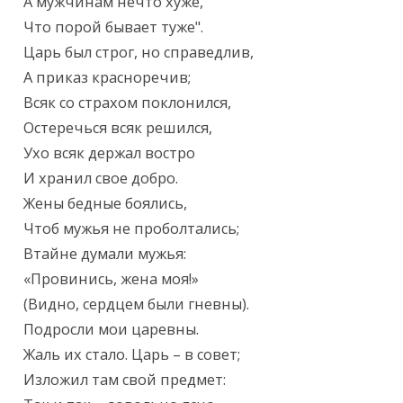
А мужчинам нечто хуже,

Что порой бывает туже".

Царь был строг, но справедлив,

А приказ красноречив;

Всяк со страхом поклонился,

Остеречься всяк решился,

Ухо всяк держал востро

И хранил свое добро.

Жены бедные боялись,

Чтоб мужья не проболтались;

Втайне думали мужья:

«Провинись, жена моя!»

(Видно, сердцем были гневны).

Подросли мои царевны.

Жаль их стало. Царь – в совет;

Изложил там свой предмет:
