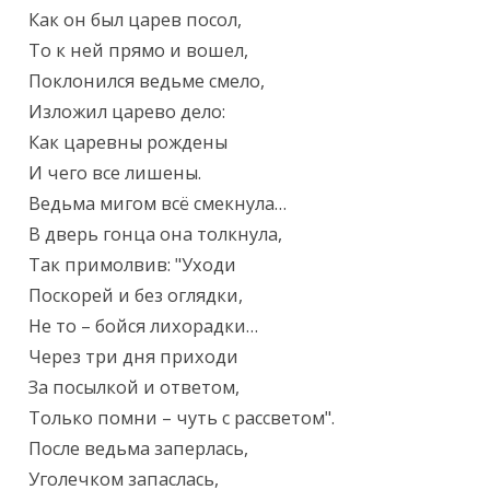
Как он был царев посол,

То к ней прямо и вошел,

Поклонился ведьме смело,

Изложил царево дело:

Как царевны рождены

И чего все лишены.

Ведьма мигом всё смекнула…

В дверь гонца она толкнула,

Так примолвив: "Уходи

Поскорей и без оглядки,

Не то – бойся лихорадки…

Через три дня приходи

За посылкой и ответом,

Только помни – чуть с рассветом".

После ведьма заперлась,

Уголечком запаслась,
