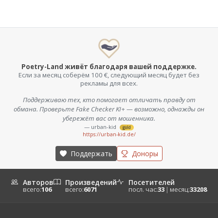
Poetry-Land живёт благодаря вашей поддержке.
Если за месяц соберём 100 €, следующий месяц будет без
рекламы для всех.
Поддерживаю тех, кто помогает отличать правду от
обмана. Проверьте Fake Checker KI+ — возможно, однажды он
убережёт вас от мошенника.
— urban-kid
gold
https://urban-kid.de/
Поддержать
Доноры
Авторов
Произведений
Посетителей
всего:
106
всего:
6071
посл. час:
33
|
месяц:
33208