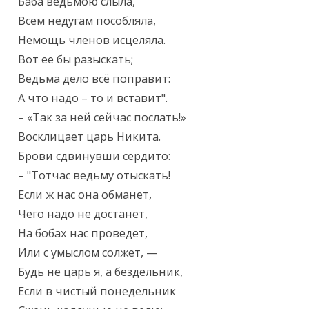
Баба ведьмою слыла,

Всем недугам пособляла,

Немощь членов исцеляла.

Вот ее бы разыскать;

Ведьма дело всё поправит:

А что надо – то и вставит".

– «Так за ней сейчас послать!»

Восклицает царь Никита.

Брови сдвинувши сердито:

– "Тотчас ведьму отыскать!

Если ж нас она обманет,

Чего надо не достанет,

На бобах нас проведет,

Или с умыслом солжет, —

Будь не царь я, а бездельник,

Если в чистый понедельник
