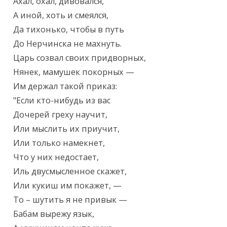
Ахал, охал, дивовался,

А иной, хоть и смеялся,

Да тихонько, чтобы в путь

До Нерчинска не махнуть.

Царь созвал своих придворных,

Нянек, мамушек покорных —

Им держал такой приказ:

"Если кто-нибудь из вас

Дочерей греху научит,

Или мыслить их приучит,

Или только намекнет,

Что у них недостает,

Иль двусмысленное скажет,

Или кукиш им покажет, —

То – шутить я не привык —

Бабам вырежу язык,
