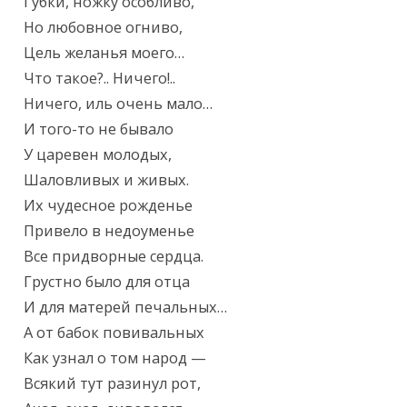
Губки, ножку особливо,

Но любовное огниво,

Цель желанья моего…

Что такое?.. Ничего!..

Ничего, иль очень мало…

И того-то не бывало

У царевен молодых,

Шаловливых и живых.

Их чудесное рожденье

Привело в недоуменье

Все придворные сердца.

Грустно было для отца

И для матерей печальных…

А от бабок повивальных

Как узнал о том народ —

Всякий тут разинул рот,
