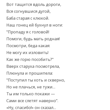
Вот тащится вдоль дороги,

Вся согнувшися дугой,

Баба старая с клюкой.

Наш гонец ей бухнул в ноги:

"Пропаду я с головой!

Помоги, будь мать родная!

Посмотри, беда какая:

Не могу их изловить!

Как же горю пособить?"

Вверх старуха посмотрела,

Плюнула и прошипела:

"Поступил ты хоть и скверно,

Но не плачься, не тужи…

Ты им только покажи —

Сами все слетят наверно".

«Ну, спасибо!» он сказал…
