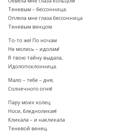
Текст произведения
Обвела мне глаза кольцом

Теневым – бессонница.

Оплела мне глаза бессонница

Теневым венцом.
То-то же! По ночам

Не молись – идолам!

Я твою тайну выдала,

Идолопоклонница.
Мало – тебе – дня,

Солнечного огня!
Пару моих колец

Носи, бледноликая!

Кликала – и накликала

Теневой венец.