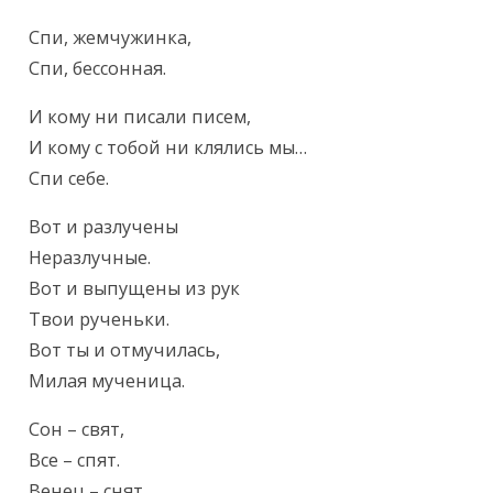
Спи, жемчужинка,

Спи, бессонная.
И кому ни писали писем,

И кому с тобой ни клялись мы…

Спи себе.
Вот и разлучены

Неразлучные.

Вот и выпущены из рук

Твои рученьки.

Вот ты и отмучилась,

Милая мученица.
Сон – свят,

Все – спят.

Венец – снят.