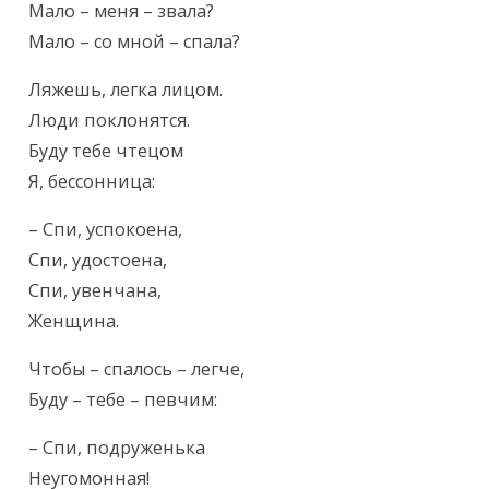
Мало – меня – звала?

Мало – со мной – спала?
Ляжешь, легка лицом.

Люди поклонятся.

Буду тебе чтецом

Я, бессонница:
– Спи, успокоена,

Спи, удостоена,

Спи, увенчана,

Женщина.
Чтобы – спалось – легче,

Буду – тебе – певчим:
– Спи, подруженька

Неугомонная!