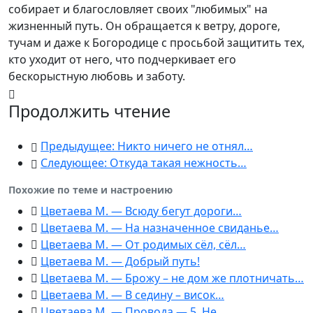
собирает и благословляет своих "любимых" на
жизненный путь. Он обращается к ветру, дороге,
тучам и даже к Богородице с просьбой защитить тех,
кто уходит от него, что подчеркивает его
бескорыстную любовь и заботу.
Продолжить чтение
Предыдущее: Никто ничего не отнял…
Следующее: Откуда такая нежность…
Похожие по теме и настроению
Цветаева М. — Всюду бегут дороги…
Цветаева М. — На назначенное свиданье…
Цветаева М. — От родимых сёл, сёл…
Цветаева М. — Добрый путь!
Цветаева М. — Брожу – не дом же плотничать…
Цветаева М. — В седину – висок…
Цветаева М. — Провода — 5. Не