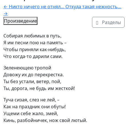
←
Никто ничего не отнял…
Откуда такая нежность…
→
Произведение
Разделы
Текст произведения
Собирая любимых в путь,

Я им песни пою на память –

Чтобы приняли как-нибудь,

Что когда-то дарили сами.
Зеленеющею тропой

Довожу их до перекрестка.

Ты без устали, ветер, пой,

Ты, дорога, не будь им жесткой!
Туча сизая, слез не лей, –

Как на праздник они обуты!

Ущеми себе жало, змей,

Кинь, разбойничек, нож свой лютый.