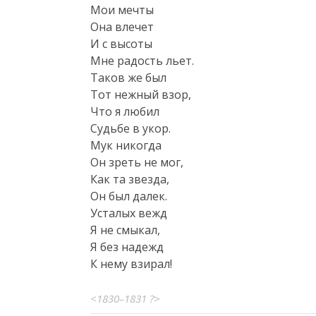
Мои мечты

Она влечет

И с высоты

Мне радость льет.

Таков же был

Тот нежный взор,

Что я любил

Судьбе в укор.

Мук никогда

Он зреть не мог,

Как та звезда,

Он был далек.

Усталых вежд

Я не смыкал,

Я без надежд

К нему взирал!
<1830–1831 ?>