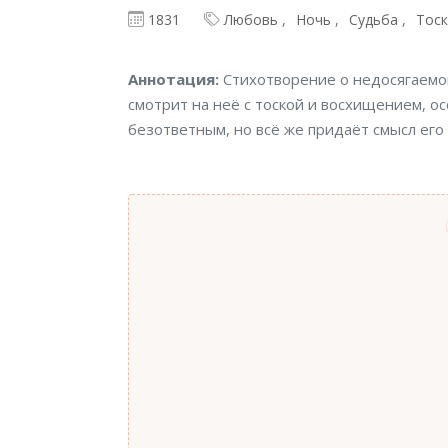
1831
Любовь
Ночь
Судьба
Тоск
Аннотация
Аннотация:
Стихотворение о недосягаемой
смотрит на неё с тоской и восхищением, ос
безответным, но всё же придаёт смысл его