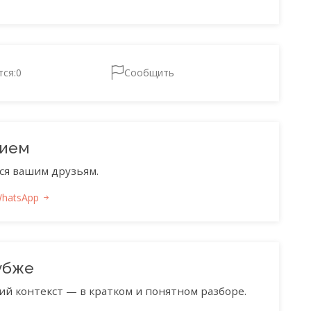
тся:
0
Сообщить
нием
ся вашим друзьям.
WhatsApp
убже
ий контекст — в кратком и понятном разборе.