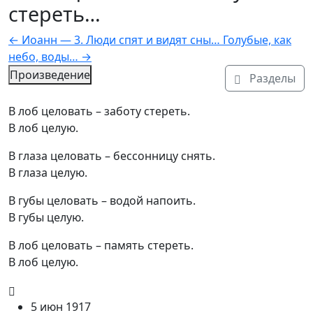
стереть…
←
Иоанн — 3. Люди спят и видят сны…
Голубые, как
небо, воды…
→
Произведение
Разделы
Текст произведения
В лоб целовать – заботу стереть.

В лоб целую.
В глаза целовать – бессонницу снять.

В глаза целую.
В губы целовать – водой напоить.

В губы целую.
В лоб целовать – память стереть.

В лоб целую.
5 июн 1917