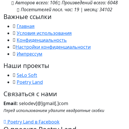
Авторов
всего:
106
Произведений
всего:
6048
Посетителей
посл. час:
19
|
месяц:
34102
Важные ссылки
Главная
Условия использования
Конфиденциальность
Настройки конфиденциальности
Импрессум
Наши проекты
SeLo Soft
Poetry Land
Связаться с нами
Email:
selodev[@]gmail[.]com
Перед использованием удалите квадратные скобки
Poetry Land в Facebook