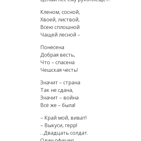
Кленом, сосной,

Хвоей, листвой,

Всею сплошной

Чащей лесной –
Понесена

Добрая весть,

Что – спасена

Чешская честь!
Значит – страна

Так не сдана,

Значит – война

Всё же – была!
– Край мой, виват!

– Выкуси, герр!

…Двадцать солдат.

Один офицер.