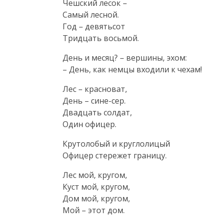
Чешский лесок –

Самый лесной.

Год – девятьсот

Тридцать восьмой.
День и месяц? – вершины, эхом:

– День, как немцы входили к чехам!
Лес – красноват,

День – сине-сер.

Двадцать солдат,

Один офицер.
Крутолобый и круглолицый

Офицер стережет границу.
Лес мой, кругом,

Куст мой, кругом,

Дом мой, кругом,

Мой – этот дом.