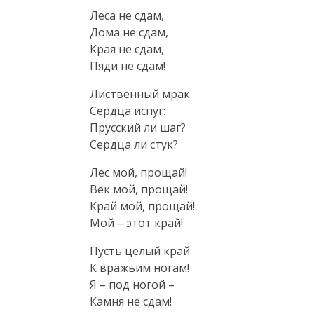
Леса не сдам,

Дома не сдам,

Края не сдам,

Пяди не сдам!
Лиственный мрак.

Сердца испуг:

Прусский ли шаг?

Сердца ли стук?
Лес мой, прощай!

Век мой, прощай!

Край мой, прощай!

Мой – этот край!
Пусть целый край

К вражьим ногам!

Я – под ногой –

Камня не сдам!