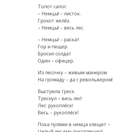
Топот сапог.

– Немцы! – листок.

Грохот желе́з.

– Немцы! – весь лес.
– Немцы! – раскат

Гор и пещер.

Бросил солдат

Один – офицер.
Из лесочку – живым манером

На громаду – да с револьвером!
Выстрела треск.

Треснул – весь лес!

Лес: рукопле́ск!

Весь – рукопле́ск!
Пока пулями в немца хлещет –

Целый лес ему рукоплещет!