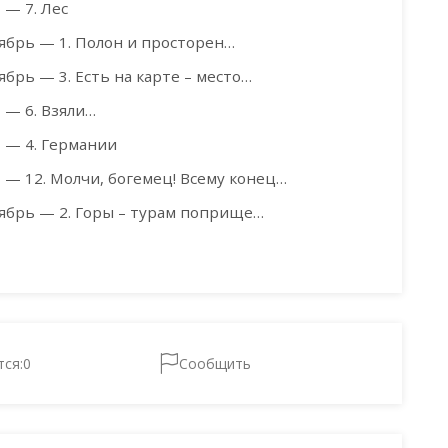
 — 7. Лес
тябрь — 1. Полон и просторен…
ябрь — 3. Есть на карте – место…
 — 6. Взяли…
 — 4. Германии
 — 12. Молчи, богемец! Всему конец…
тябрь — 2. Горы – турам поприще…
тся:
0
Сообщить