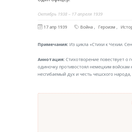
Октябрь 1938 – 17 апреля 1939
17 апр 1939
Война
Героизм
Исто
Примечания
Примечания:
Из цикла «Стихи к Чехии. Се
Аннотация
Аннотация:
Стихотворение повествует о г
одиночку противостоял немецким войскам н
несгибаемый дух и честь чешского народа