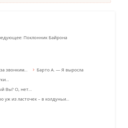
ледующее: Поклонник Байрона
оза звонким…
Барто А. — Я выросла
уки…
й Вы? О, нет…
о уж из ласточек – в колдуньи…