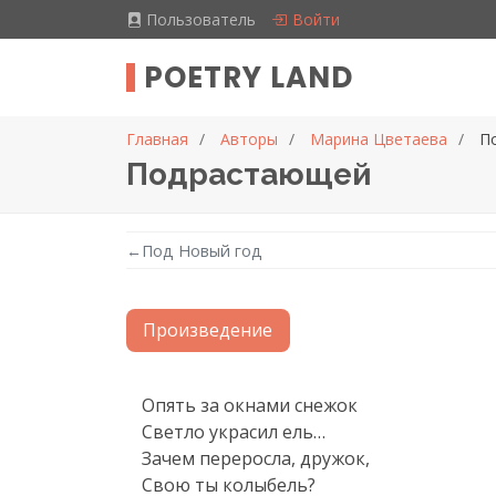
Пользователь
Войти
POETRY LAND
Главная
Авторы
Марина Цветаева
П
Подрастающей
←
Под Новый год
Произведение
Текст произведения
Опять за окнами снежок

Светло украсил ель…

Зачем переросла, дружок,

Свою ты колыбель?