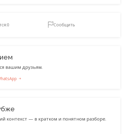
тся:
0
Сообщить
нием
ся вашим друзьям.
WhatsApp
убже
ий контекст — в кратком и понятном разборе.