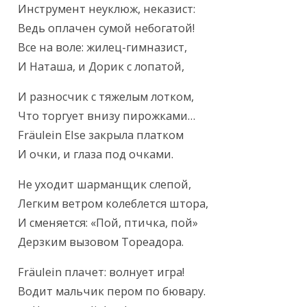
Инструмент неуклюж, неказист:

Ведь оплачен сумой небогатой!

Все на воле: жилец-гимназист,

И Наташа, и Дорик с лопатой,
И разносчик с тяжелым лотком,

Что торгует внизу пирожками…

Fräulein Else закрыла платком

И очки, и глаза под очками.
Не уходит шарманщик слепой,

Легким ветром колеблется штора,

И сменяется: «Пой, птичка, пой»

Дерзким вызовом Тореадора.
Fräulein плачет: волнует игра!

Водит мальчик пером по бювару.
