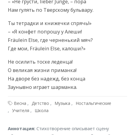
– «Не грусти, lieber Junge, – пора

Нам гулять по Тверскому бульвару.
Ты тетрадки и книжечки спрячь!»

– «Я конфет попрошу у Алеши!

Fräulein Else, где черненький мяч?

Где мои, Fräulein Else, калоши?»
Не осилить тоске леденца!

О великая жизни приманка!

На дворе без надежд, без конца

Заунывно играет шарманка.
Весна
Детство
Музыка
Ностальгические
Учителя
Школа
Аннотация
Аннотация:
Стихотворение описывает сцену