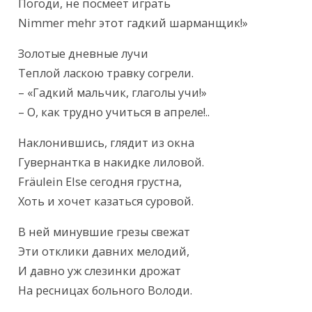
Погоди, не посмеет играть

Nimmer mehr этот гадкий шарманщик!»
Золотые дневные лучи

Теплой ласкою травку согрели.

– «Гадкий мальчик, глаголы учи!»

– О, как трудно учиться в апреле!..
Наклонившись, глядит из окна

Гувернантка в накидке лиловой.

Fräulein Else сегодня грустна,

Хоть и хочет казаться суровой.
В ней минувшие грезы свежат

Эти отклики давних мелодий,

И давно уж слезинки дрожат

На ресницах больного Володи.