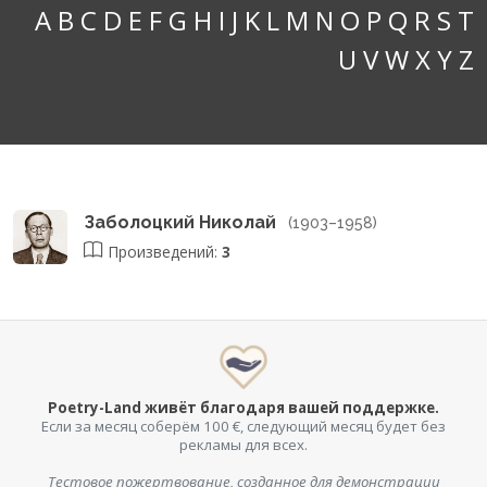
A
B
C
D
E
F
G
H
I
J
K
L
M
N
O
P
Q
R
S
T
U
V
W
X
Y
Z
Заболоцкий Николай
(1903–1958)
Произведений:
3
Poetry-Land живёт благодаря вашей поддержке.
Если за месяц соберём 100 €, следующий месяц будет без
рекламы для всех.
Тестовое пожертвование, созданное для демонстрации