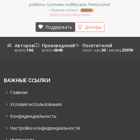
работы системы поддержки Poetry-Land.
— Пример записи
bronze
https://poetry-land.com/
Поддержать
Доноры
Авторов
Произведений
Посетителей
всего:
106
всего:
6048
посл. час:
30
|
месяц:
33976
ВАЖНЫЕ ССЫЛКИ
Главная
Условия использования
Конфиденциальность
Настройки конфиденциальности
Импрессум