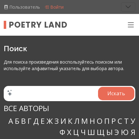
Пользователь
Войти
POETRY LAND
Поиск
Для поиска произведения воспользуйтесь поиском или
используйте алфавитный указатель для выбора автора.
ВСЕ АВТОРЫ
А
Б
В
Г
Д
Е
Ж
З
И
К
Л
М
Н
О
П
Р
С
Т
У
Ф
Х
Ц
Ч
Ш
Щ
Ы
Э
Ю
Я