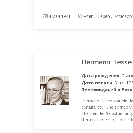
4 май 1941
Alter
Leben
Philosop
Hermann Hesse
Дата рождения:
2 ию
Дата смерти:
9 авг 19
Произведений в базе
Hermann Hesse war ein deut
der Literatur und schrieb 
Themen der Selbstfindung, S
literarisches Erbe, das bis