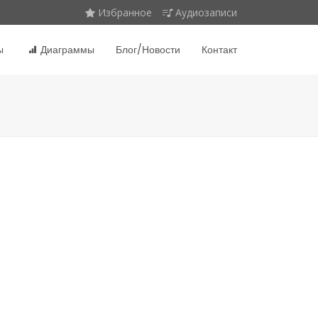
Избранное
Аудиозаписи
ы
Диаграммы
Блог/Новости
Контакт