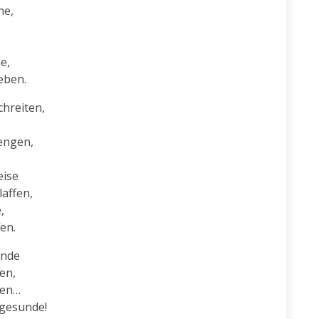
e,

,

eben.
hreiten,

engen,

ise

affen,



en.
nde

n,

en…

 gesunde!