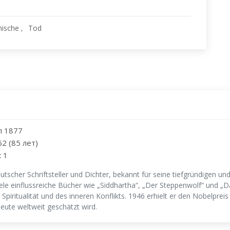
hische
Tod
л 1877
62 (85 лет)
:
1
scher Schriftsteller und Dichter, bekannt für seine tiefgründigen u
viele einflussreiche Bücher wie „Siddhartha“, „Der Steppenwolf“ und „
piritualität und des inneren Konflikts. 1946 erhielt er den Nobelpreis
 heute weltweit geschätzt wird.