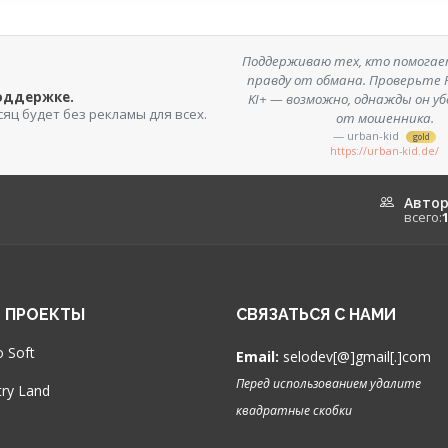
Поддерживаю тех, кто помога
правду от обмана. Проверьте F
поддержке.
KI+ — возможно, однажды он у
сяц будет без рекламы для всех.
от мошенника.
— urban-kid
gold
https://urban-kid.de/
Авто
всего:
 ПРОЕКТЫ
СВЯЗАТЬСЯ С НАМИ
 Soft
Email:
selodev[@]gmail[.]com
Перед использованием удалите
ry Land
квадратные скобки