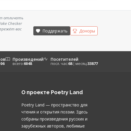
ет отличать
ake Checker
бережёт вас
Поддержать
Доноры
ров
Произведений
Посетителей
106
всего:
6048
посл. час:
68
|
месяц:
33877
О проекте Poetry Land
Poetry Land — пространство для
чтения и открытия поэзии. Здесь
собраны произведения русских и
зарубежных авторов, любимые