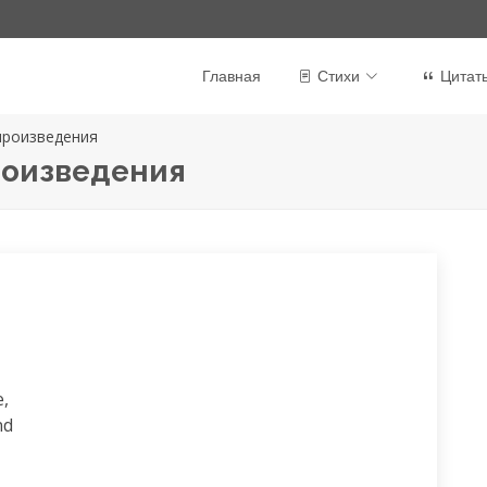
Главная
Стихи
Цитат
произведения
роизведения
,

d
