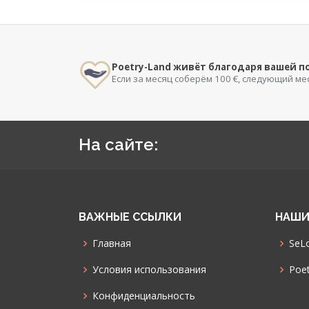
Poetry-Land живёт благодаря вашей 
Если за месяц соберём 100 €, следующий ме
На сайте:
ВАЖНЫЕ ССЫЛКИ
НАШИ
Главная
SeLo
Условия использования
Poet
Конфиденциальность