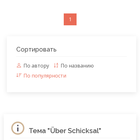
1
Сортировать
По автору
По названию
По популярности
Тема "Über Schicksal"