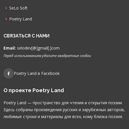
SeLo Soft
Poetry Land
СВЯЗАТЬСЯ С НАМИ
Email:
selodev[@]gmail[.]com
Перед использованием удалите квадратные скобки
Poetry Land в Facebook
О проекте Poetry Land
Poetry Land — пространство для чтения и открытия поэзии.
Здесь собраны произведения русских и зарубежных авторов,
любимые строки и материалы для всех, кому близка поэзия.