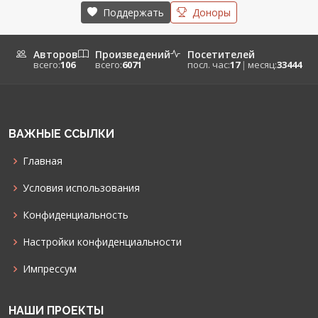
Поддержать
Доноры
Авторов
Произведений
Посетителей
всего:
106
всего:
6071
посл. час:
17
|
месяц:
33444
ВАЖНЫЕ ССЫЛКИ
Главная
Условия использования
Конфиденциальность
Настройки конфиденциальности
Импрессум
НАШИ ПРОЕКТЫ